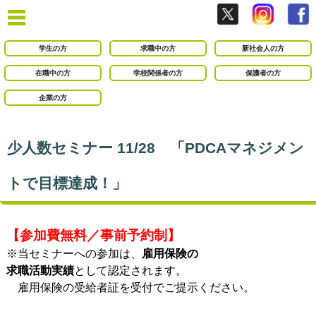
学生の方
求職中の方
新社会人の方
在職中の方
学校関係者の方
保護者の方
企業の方
少人数セミナー 11/28 「PDCAマネジメン
トで目標達成！」
【参加費無料／事前予約制】
※当セミナーへの参加は、
雇用保険の
求職活動実績
として認定されます。
雇用保険の受給者証を受付でご提示ください。