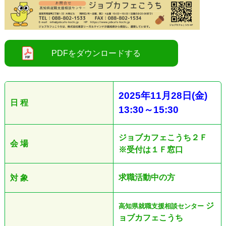
2025
年11
月28
日
(金
)
日 程
13:30
～15
:30
ジョブカフェこうち２Ｆ
会 場
※受付は１Ｆ窓口
求職活動中の方
対 象
ジ
高知県就職支援相談センター
ョブカフェこうち