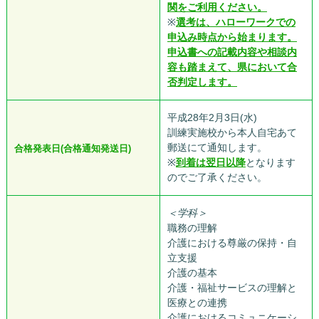
関をご利用ください。
※
選考は、ハローワークでの
申込み時点から始まります。
申込書への記載内容や相談内
容も踏まえて、県において合
否判定します。
平成28年2月3日(水)
訓練実施校から本人自宅あて
郵送にて通知します。
合格発表日(合格通知発送日)
※
到着は翌日以降
となります
のでご了承ください。
＜学科＞
職務の理解
介護における尊厳の保持・自
立支援
介護の基本
介護・福祉サービスの理解と
医療との連携
介護におけるコミュニケーシ