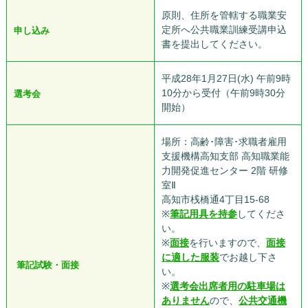
原則、住所を管轄する職業安
定所へ公共職業訓練受講申込
申し込み
書を提出してください。
平成28年1月27日(水) 午前9時
10分から受付（午前9時30分
選考会
開始）
場所：高齢･障害･求職者雇用
支援機構高知支部 高知職業能
力開発促進センター 2階 研修
室Ⅱ
高知市桟橋通4丁目15-68
※
筆記用具を持参
してくださ
い。
※
面接
を行いますので、
面接
に適した服装
でお越し下さ
筆記試験・面接
い。
※
選考会出席者用の駐車場は
ありません
ので、
公共交通機