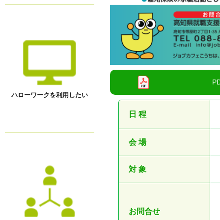
ハローワークを利用したい
日 程
会 場
対 象
お問合せ