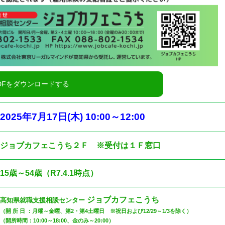
2025
年7
月17
日
(木
) 10:00
～12
:00
ジョブカフェこうち２Ｆ ※受付は１Ｆ窓口
15歳～54歳（R7.4.1時点）
ジョブカフェこうち
高知県就職支援相談センター
（開 所 日 ：月曜～金曜、第2・第4土曜日 ※祝日および12/29～1/3を除く）
（開所時間：10:00～18:00、金のみ～20:00）