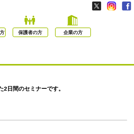
方
保護者の方
企業の方
た2
日間のセミナーです。