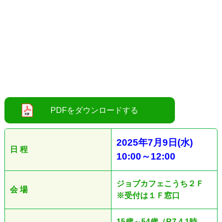
2025
年7
月9
日
(水
)
日 程
10:00
～12
:00
ジョブカフェこうち２Ｆ
会 場
※受付は１Ｆ窓口
15歳～54歳（R7.4.1時