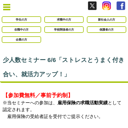
学生の方
求職中の方
新社会人の方
在職中の方
学校関係者の方
保護者の方
企業の方
少人数セミナー 6/6「ストレスとうまく付き
合い、就活力アップ！」
【参加費無料／事前予約制】
※当セミナーへの参加は、
雇用保険の求職活動実績
として
認定されます。
雇用保険の受給者証を受付でご提示ください。