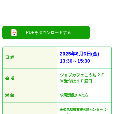
2025
年6
月6
日
(金
)
日 程
13:30
～15
:30
ジョブカフェこうち２Ｆ
会 場
※受付は１Ｆ窓口
求職活動中の方
対 象
ジ
高知県就職支援相談センター