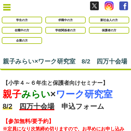
学生の方
求職中の方
新社会人の方
在職中の方
学校関係者の方
保護者の方
企業の方
親子みらい×ワーク研究室 8/2 四万十会場
【小学４～６年生と保護者向けセミナー】
親子
みらい
×
ワーク研究室
8/2
四万十会場
申込フォーム
【参加無料/要予約】
※定員になり次第締め切りますので、お早めにお申し込み