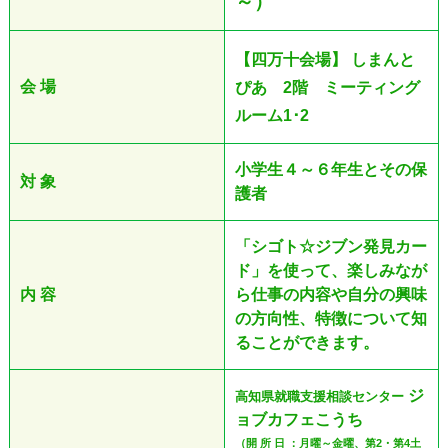
～）
【四万十会場】 しまんと
会 場
ぴあ 2階 ミーティング
ルーム1･2
小学生４～６年生とその保
対 象
護者
「シゴト☆ジブン発見カー
ド」を使って、楽しみなが
内 容
ら仕事の内容や自分の興味
の方向性、特徴について知
ることができます。
ジ
高知県就職支援相談センター
ョブカフェこうち
（開 所 日 ：月曜～金曜、第2・第4土