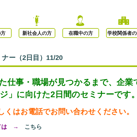
の方
新社会人の方
在職中の方
学校関係者の
ー（2日目）11/20
た仕事・職場が見つかるまで、
企業
ジ」に向けた2
日間のセミナーです
しくはお
電話でお問い合わせください。
ては →
こちら