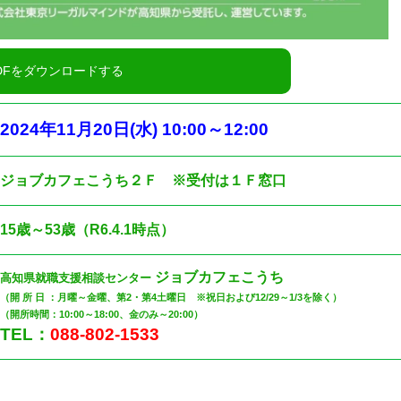
2024
年11
月20
日
(水
) 10:00
～12
:00
ジョブカフェこうち２Ｆ ※受付は１Ｆ窓口
15歳～53歳（R6.4.1時点）
ジョブカフェこうち
高知県就職支援相談センター
（開 所 日 ：月曜～金曜、第2・第4土曜日 ※祝日および12/29～1/3を除く）
（開所時間：10:00～18:00、金のみ～20:00）
TEL：
088-802-1533