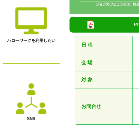
ハローワークを利用したい
日 程
会 場
対 象
お問合せ
SNS