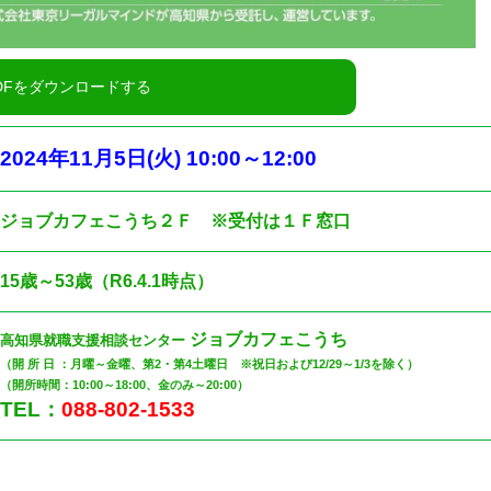
2024
年11
月5
日
(火
) 10:00
～12
:00
ジョブカフェこうち２Ｆ ※受付は１Ｆ窓口
15歳～53歳（R6.4.1時点）
ジョブカフェこうち
高知県就職支援相談センター
（開 所 日 ：月曜～金曜、第2・第4土曜日 ※祝日および12/29～1/3を除く）
（開所時間：10:00～18:00、金のみ～20:00）
TEL：
088-802-1533