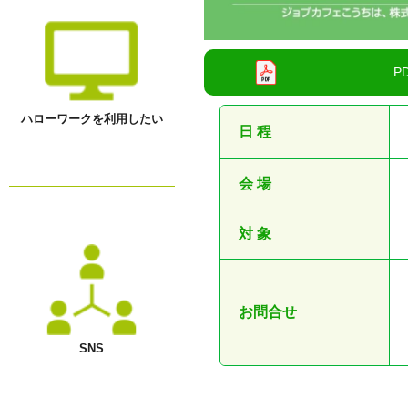
ハローワークを利用したい
日 程
会 場
対 象
お問合せ
SNS