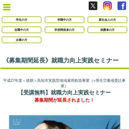
学生の方
求職中の方
新社会人の方
在職中の方
学校関係者の方
保護者の方
企業の方
《募集期間延長》就職力向上実践セミナー
平成27年度＜後期＞高知市実践型地域雇用創造事業（=厚生労働省委託事
業）
【受講無料】就職力向上実践セミナー
募集期間が延長されました！