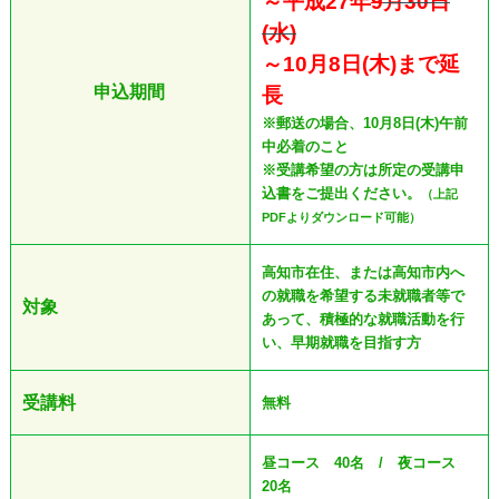
～平成27年
9
月30日
(水)
～10月8日(木)まで延
申込期間
長
※郵送の場合、10月8日(木)午前
中必着のこと
※受講希望の方は所定の受講申
込書をご提出ください。
（上記
PDFよりダウンロード可能）
高知市在住、または高知市内へ
の就職を希望する未就職者等で
対象
あって、
積極的な就職活動を行
い、早期就職を目指す方
受講料
無料
昼コース 40名 / 夜コース
20名