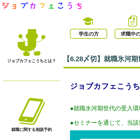
学生の方
求職中
【6.28〆切】就職氷
ジョブカフェこうちとは？
ジョブカフェこう
●就職氷河期世代の受入
●セミナーを通じて、当
就職に関する相談予約