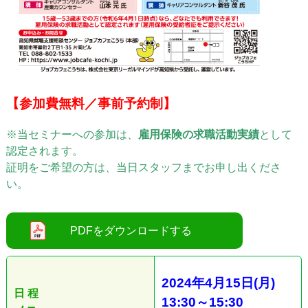
【参加費無料／事前予約制】
※当セミナーへの参加は、
雇用保険の求職活動実績
として
認定されます。
証明をご希望の方は、当日スタッフまでお申し出くださ
い。
2024
年4
月15日
(月
)
日 程
13:30
～
15:30