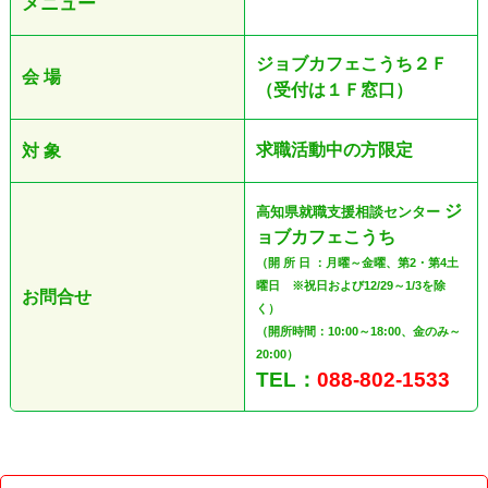
メニュー
ジョブカフェこうち２Ｆ
会 場
（受付は１Ｆ窓口）
求職活動中の方限定
対 象
ジ
高知県就職支援相談センター
ョブカフェこうち
（開 所 日 ：月曜～金曜、第2・第4土
曜日 ※祝日および12/29～1/3を除
お問合せ
く）
（開所時間：10:00～18:00、金のみ～
20:00）
TEL：
088-802-1533