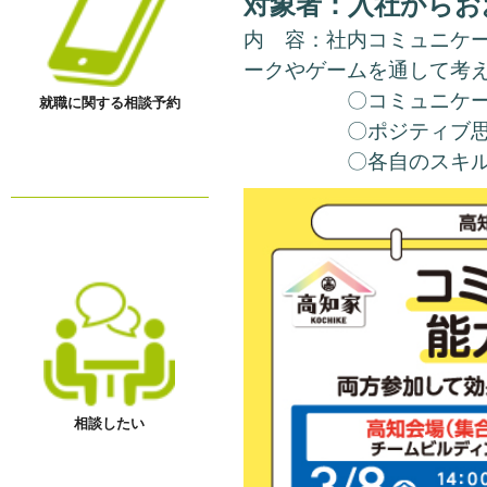
対象者：入社からおお
内 容：社内コミュニケ
ークやゲームを通して考
〇コミュニケーショ
就職に関する相談予約
〇ポジティブ思考に
〇各自のスキルや能
相談したい