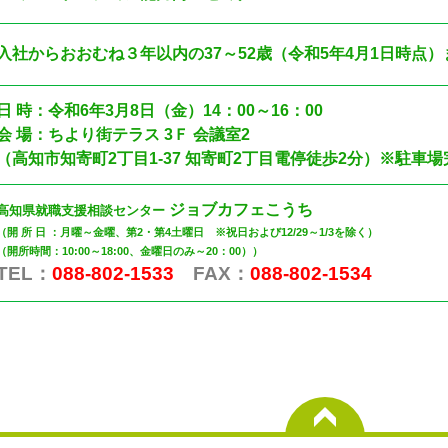
入社からおおむね３年以内の37～52歳（令和5年4月1日時点
日 時：令和6年3月8日（金
）14：00～16：00
会 場：ちより街テラス 3Ｆ 会議室2
（高知市知寄町2丁目1-37 知寄町2丁目電停徒歩2分）※駐車場
ジョブカフェこうち
高知県就職支援相談センター
（開 所 日 ：月曜～金曜、第2・第4土曜日 ※祝日および12/29～1/3を除く）
（開所時間：10:00～18:00、金曜日のみ～20：00））
TEL：
088-802-1533
FAX：
088-802-1534