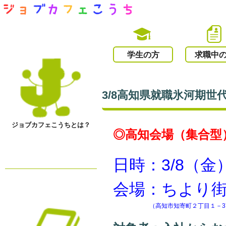
学生の方
求職中
3/8高知県就職氷河期
ジョブカフェこうちとは？
◎高知会場（集合型
日時：3/8（金）
会場：ちより街
（高知市知寄町２丁目１－3