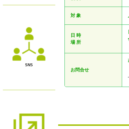
対 象
日 時
場 所
SNS
お問合せ