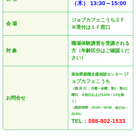
（木
）
13:30
～
15:00
ジョブカフェこうち２Ｆ
会 場
※受付は１Ｆ窓口
職場体験講習を受講される
対 象
方（年齢区分はご確認くだ
さい）
ジ
高知県就職支援相談センター
ョブカフェこうち
（開 所 日 ：月曜～金曜、第2・第4土
曜日 ※祝日および12/29～1/3を除
お問合せ
く）
（開所時間：10:00～18:00、金のみ～
20:00）
TEL：
088-802-1533