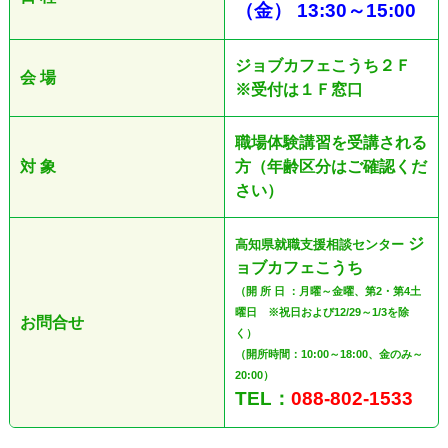
（金
）
13:30
～
15:00
ジョブカフェこうち２Ｆ
会 場
※受付は１Ｆ窓口
職場体験講習を受講される
対 象
方（年齢区分はご確認くだ
さい）
ジ
高知県就職支援相談センター
ョブカフェこうち
（開 所 日 ：月曜～金曜、第2・第4土
曜日 ※祝日および12/29～1/3を除
お問合せ
く）
（開所時間：10:00～18:00、金のみ～
20:00）
TEL：
088-802-1533