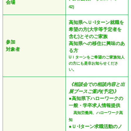
会場
42)
高知県へＵ･Ⅰターン就職を
希望の方(大学等予定者を
含む)とそのご家族
参加
高知県への移住に興味のあ
対象者
る方
UＩターンをご希望のご家族知人
の方にも是非お知らせくださ
い。
《相談会での相談内容と出
展ブースご案内(予定)》
●
高知県下ハローワークの
一般・学卒求人情報提供
高知労働局、ハローワーク高
知
●Ｕ･Ⅰターン求職活動のノ