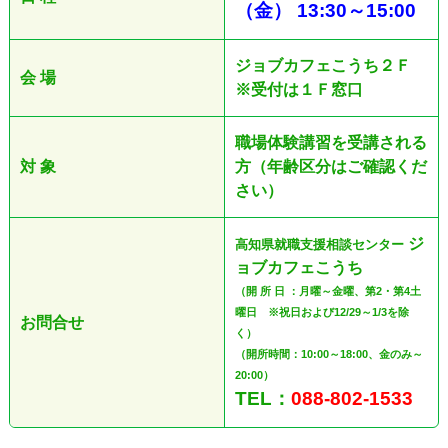
（金
）
13:30
～
15:00
ジョブカフェこうち２Ｆ
会 場
※受付は１Ｆ窓口
職場体験講習を受講される
対 象
方（年齢区分はご確認くだ
さい）
ジ
高知県就職支援相談センター
ョブカフェこうち
（開 所 日 ：月曜～金曜、第2・第4土
曜日 ※祝日および12/29～1/3を除
お問合せ
く）
（開所時間：10:00～18:00、金のみ～
20:00）
TEL：
088-802-1533