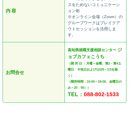
スをためないコミュニケーシ
内 容
ョン術
※オンライン会場（Zoom）の
グループワークはブレイクア
ウトセッションを活用しま
す。
ジ
高知県就職支援相談センター
ョブカフェこうち
（開 所 日 ：月曜～金曜、第2・第4土
曜日 ※祝日および12/29～1/3を除
お問合せ
く）
（開所時間：10:00～18:00、金曜日の
み～20：00））
TEL：
088-802-1533