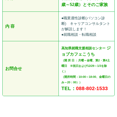
歳～52歳）とそのご家族
●職業適性診断(パソコン診
断) キャリアコンサルタント
内 容
が解説します！
●就職相談・転職相談
ジ
高知県就職支援相談センター
ョブカフェこうち
（開 所 日 ：月曜～金曜、第2・第4土
曜日 ※祝日および12/29～1/3を除
お問合せ
く）
（開所時間：10:00～18:00、金曜日の
み～20：00））
TEL：
088-802-1533