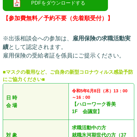
【参加費無料／予約不要（先着順受付）】
※出張相談会への参加は、
雇用保険の求職活動実
績
として認定されます。
雇用保険の受給者証を係員にご提示ください。
■マスクの着用など、ご自身の新型コロナウィルス感染予防
にご協力ください■
令和5
年6
月8日（木）13：00
～16：00
日 時
【ハローワーク香美
会 場
1F 会議室】
求職活動中の方
対 象
就職氷河期世代の方（37