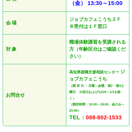
（金
）
13:30
～
15:00
ジョブカフェこうち２Ｆ
会 場
※受付は１Ｆ窓口
職場体験講習を受講される
対 象
方（年齢区分はご確認くだ
さい）
ジ
高知県就職支援相談センター
ョブカフェこうち
（開 所 日 ：月曜～金曜、第2・第4土
曜日 ※祝日および12/29～1/3を除
お問合せ
く）
（開所時間：10:00～18:00、金のみ～
20:00）
TEL：
088-802-1533