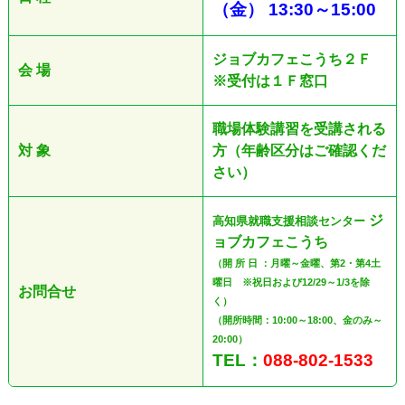
（金
）
13:30
～
15:00
ジョブカフェこうち２Ｆ
会 場
※受付は１Ｆ窓口
職場体験講習を受講される
対 象
方（年齢区分はご確認くだ
さい）
ジ
高知県就職支援相談センター
ョブカフェこうち
（開 所 日 ：月曜～金曜、第2・第4土
曜日 ※祝日および12/29～1/3を除
お問合せ
く）
（開所時間：10:00～18:00、金のみ～
20:00）
TEL：
088-802-1533