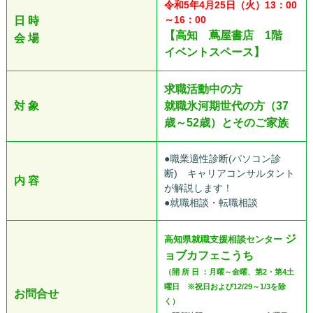
令和5
年4
月25日（火）13：00
～16：00
日 時
【高知 蔦屋書店 1階
会 場
イベントスペース】
求職活動中の方
対 象
就職氷河期世代の方（37
歳～52歳）とそのご家族
●職業適性診断(パソコン診
断) キャリアコンサルタント
内 容
が解説します！
●就職相談・転職相談
ジ
高知県就職支援相談センター
ョブカフェこうち
（開 所 日 ：月曜～金曜、第2・第4土
曜日 ※祝日および12/29～1/3を除
お問合せ
く）