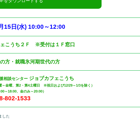
月15
日
(水
) 10:00
～12
:00
フェこうち２Ｆ ※受付は１Ｆ窓口
中の方・就職氷河期世代の方
ジョブカフェこうち
支援相談センター
月曜～金曜、第2・第4土曜日 ※祝日および12/29～1/3を除く）
00～18:00、金のみ～20:00）
8-802-1533
ました