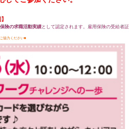
制】
用保険の求職活動実績
として認定されます。雇用保険の受給者
ご協力ください■