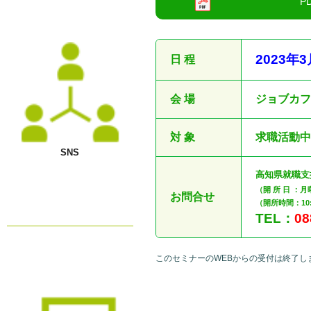
●
2023
年3
日 程
会 場
ジョブカ
対 象
求職活動
SNS
高知県就職
（開 所 日 ：
お問合せ
（開所時間：10:
TEL：
08
このセミナーのWEBからの受付は終了し