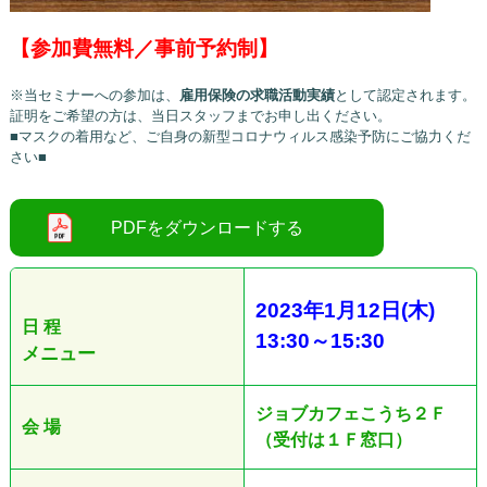
【参加費無料／事前予約制】
※当セミナーへの参加は、
雇用保険の求職活動実績
として認定されます。
証明をご希望の方は、当日スタッフまでお申し出ください。
■マスクの着用など、ご自身の新型コロナウィルス感染予防にご協力くだ
さい■
2023
年1
月12日
(木
)
日 程
13:30
～
15:30
メニュー
ジョブカフェこうち２Ｆ
会 場
（受付は１Ｆ窓口）