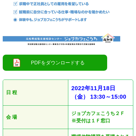
●
2022
年11
月18日
日 程
（金
）
13:30
～
15:00
ジョブカフェこうち２Ｆ
会 場
※受付は１Ｆ窓口