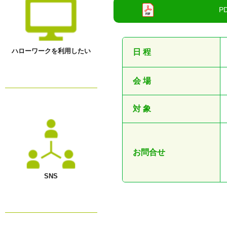
●
ハローワークを利用したい
日 程
会 場
対 象
お問合せ
SNS