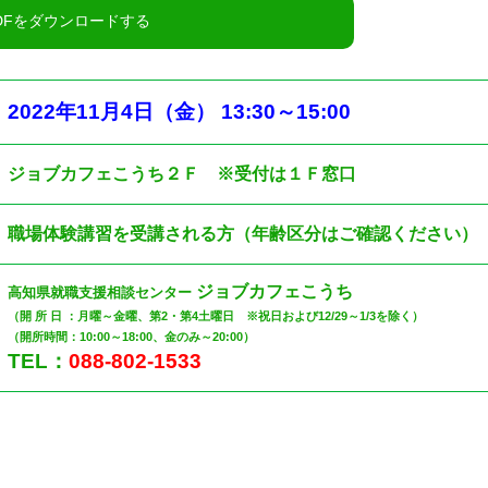
2022
年11
月4日（金
）
13:30
～
15:00
ジョブカフェこうち２Ｆ ※受付は１Ｆ窓口
職場体験講習を受講される方（年齢区分はご確認ください）
ジョブカフェこうち
高知県就職支援相談センター
（開 所 日 ：月曜～金曜、第2・第4土曜日 ※祝日および12/29～1/3を除く）
（開所時間：10:00～18:00、金のみ～20:00）
TEL：
088-802-1533