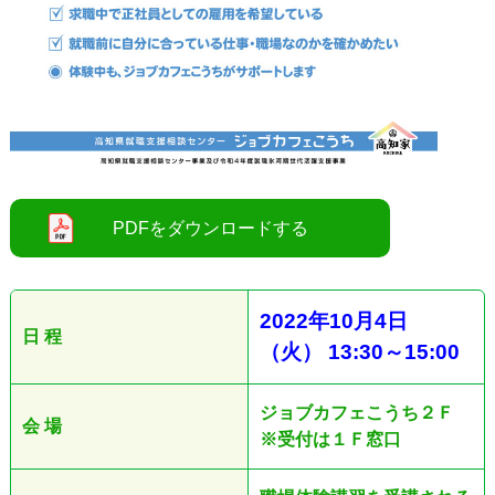
●
2022
年10
月4日
日 程
（火
）
13:30
～
15:00
ジョブカフェこうち２Ｆ
会 場
※受付は１Ｆ窓口