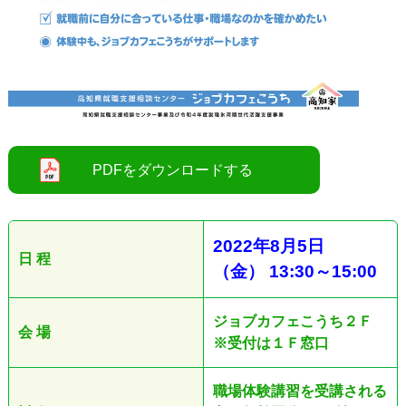
●
2022
年8
月5日
日 程
（金
）
13:30
～
15:00
ジョブカフェこうち２Ｆ
会 場
※受付は１Ｆ窓口
職場体験講習を受講される