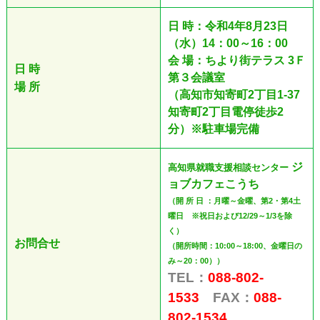
日 時：令和4年8月23日
（水）14：00～16：00
会 場：ちより街テラス 3Ｆ
日 時
第３会議室
場 所
（高知市知寄町2丁目1-37
知寄町2丁目電停徒歩2
分）※駐車場完備
ジ
高知県就職支援相談センター
ョブカフェこうち
（開 所 日 ：月曜～金曜、第2・第4土
曜日 ※祝日および12/29～1/3を除
く）
お問合せ
（開所時間：10:00～18:00、金曜日の
み～20：00））
TEL：
088-802-
1533
FAX：
088-
802-1534