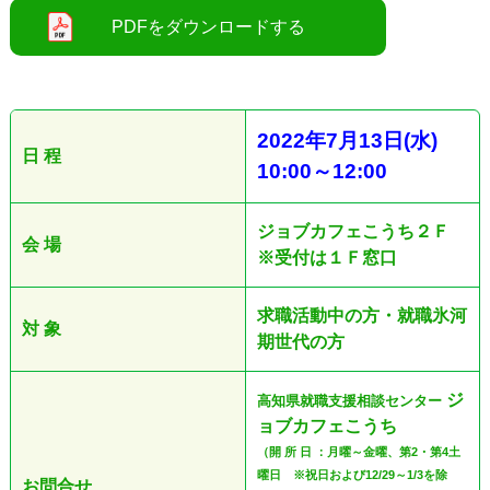
●
2022
年7
月13
日
(水
)
日 程
10:00
～12
:00
ジョブカフェこうち２Ｆ
会 場
※受付は１Ｆ窓口
求職活動中の方・就職氷河
対 象
期世代の方
ジ
高知県就職支援相談センター
ョブカフェこうち
（開 所 日 ：月曜～金曜、第2・第4土
曜日 ※祝日および12/29～1/3を除
お問合せ