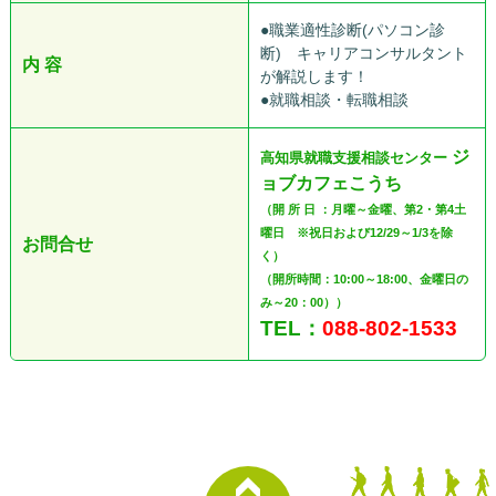
●職業適性診断(パソコン診
断) キャリアコンサルタント
内 容
が解説します！
●就職相談・転職相談
ジ
高知県就職支援相談センター
ョブカフェこうち
（開 所 日 ：月曜～金曜、第2・第4土
曜日 ※祝日および12/29～1/3を除
お問合せ
く）
（開所時間：10:00～18:00、金曜日の
み～20：00））
TEL：
088-802-1533