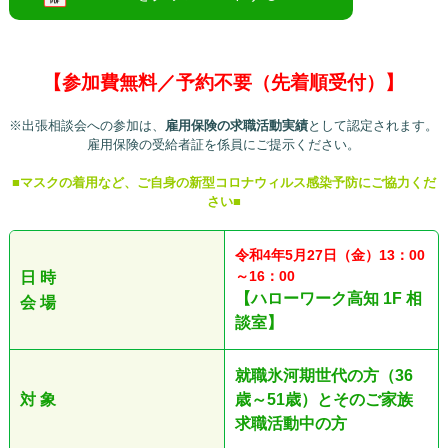
【参加費無料／予約不要（先着順受付）】
※出張相談会への参加は、
雇用保険の求職活動実績
として認定されます。
雇用保険の受給者証を係員にご提示ください。
■マスクの着用など、ご自身の新型コロナウィルス感染予防にご協力くだ
さい■
令和4
年5
月27日（金）13：00
～16：00
日 時
【ハローワーク高知 1F 相
会 場
談室】
就職氷河期世代の方（36
対 象
歳～51歳）とそのご家族
求職活動中の方