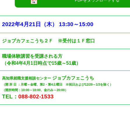
2022
年4
月21日（木
）
13:30
～
15:00
ジョブカフェこうち２Ｆ ※受付は１Ｆ窓口
職場体験講習を受講される方
（令和4年4月1日時点で15歳～51歳
）
ジョブカフェこうち
高知県就職支援相談センター
（開 所 日 ：月曜～金曜、第2・第4土曜日 ※祝日および12/29～1/3を除く）
（開所時間：10:00～18:00、金のみ～20:00）
TEL：
088-802-1533