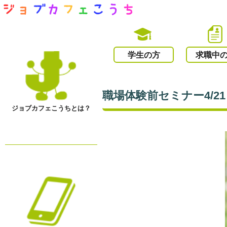
学生の方
求職中
職場体験前セミナー4/2
ジョブカフェこうちとは？