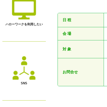
●
日 程
ハローワークを利用したい
会 場
対 象
お問合せ
SNS