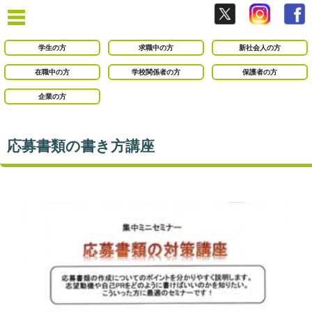
学生の方
求職中の方
新社会人の方
在職中の方
学校関係者の方
保護者の方
企業の方
応募書類の書き方講座