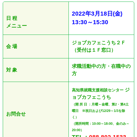
2022
年3
月18日
(金
)
日 程
13:30
～
15:30
メニュー
ジョブカフェこうち２Ｆ
会 場
（受付は１Ｆ窓口）
求職活動中の方・在職中の
対 象
方
ジ
高知県就職支援相談センター
ョブカフェこうち
（開 所 日 ：月曜～金曜、第2・第4土
曜日 ※祝日および12/29～1/3を除
お問合せ
く）
（開所時間：10:00～18:00、金のみ～
20:00）