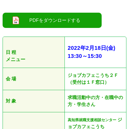
2022
年2
月18日
(金
)
日 程
13:30
～
15:30
メニュー
ジョブカフェこうち２Ｆ
会 場
（受付は１Ｆ窓口）
求職活動中の方・在職中の
対 象
方・学生さん
ジ
高知県就職支援相談センター
ョブカフェこうち