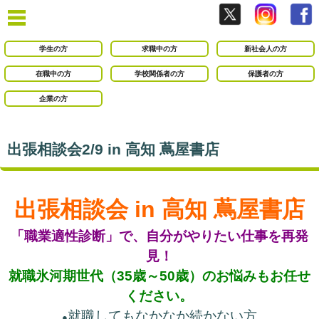
学生の方
求職中の方
新社会人の方
在職中の方
学校関係者の方
保護者の方
企業の方
出張相談会2/9 in 高知 蔦屋書店
出張相談会 in 高知 蔦屋書店
「職業適性診断」で、自分がやりたい仕事を再発
見！
就職氷河期世代（35歳～50歳）のお悩みもお任せ
ください。
就職してもなかなか続かない方
●