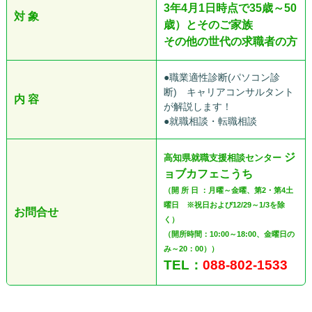
3年4月1日時点で35歳～50
対 象
歳）とそのご家族
その他の世代の求職者の方
●職業適性診断(パソコン診
断) キャリアコンサルタント
内 容
が解説します！
●就職相談・転職相談
ジ
高知県就職支援相談センター
ョブカフェこうち
（開 所 日 ：月曜～金曜、第2・第4土
曜日 ※祝日および12/29～1/3を除
お問合せ
く）
（開所時間：10:00～18:00、金曜日の
み～20：00））
TEL：
088-802-1533