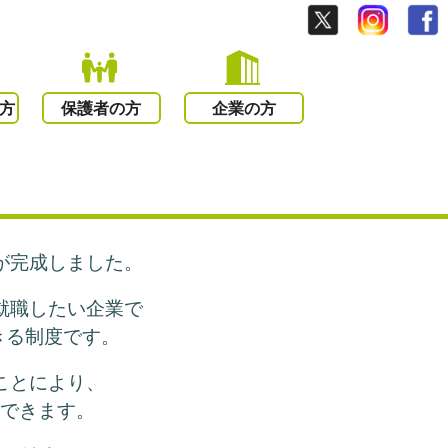
方
保護者の方
企業の方
が完成しました。
就職したい企業で
きる制度です。
ことにより、
ができます。