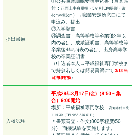
①公共職業訓練受講申込書（写真貼
付：
正面上半身脱帽・3か月以内撮影・縦
）→職業安定所窓口にて
4cm×横3cm
申込み、提出
②入学願書
③調査書：高等学校等卒業後3年以
提出書類
内の者は、成績証明書。高等学校等
卒業後4年いj表の者は、出身高等学
校の卒業証明書
（申込者本人→平成福祉専門学校ま
で持参若しくは簡易書留にて
3/13 当
）
日消印有効
平成29年3月17日(金)（8:50～集
合）9:00開始
場所：平成福祉専門学校
高知市針木北
1-14-30（TEL:088-840-6111）
入校試験
＊書類審査・作文(800字程度/50
分)・面接試験を実施します。