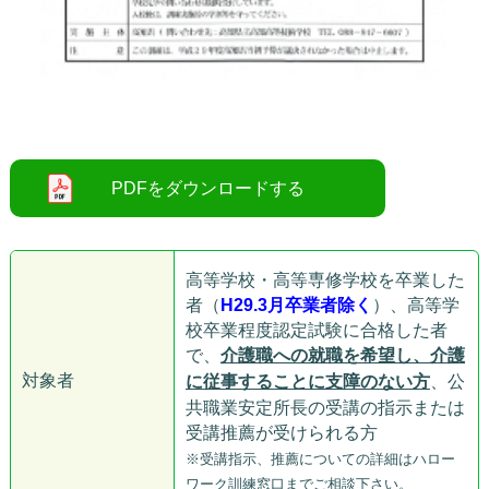
○
高等学校・高等専修学校を卒業した
者（
H29.3月卒業者除く
）、高等学
校卒業程度認定試験に合格した者
で、
介護職への就職を希望し、介護
対象者
に従事することに支障のない方
、公
共職業安定所長の受講の指示または
受講推薦が受けられる方
※受講指示、推薦についての詳細はハロー
ワーク訓練窓口までご相談下さい。