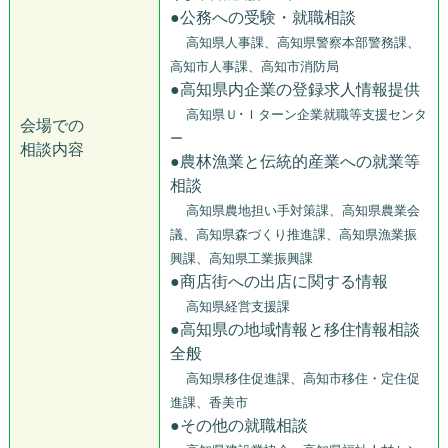
●公務への受験・就職相談
高知県人事課、高知県警察本部警務課、
高知市人事課、高知市消防局
●高知県内企業の登録求人情報提供
高知県Ｕ･Ｉターン企業就職等支援センタ
会場での
ー
相談内容
●農林漁業と伝統的産業への就業等
相談
高知県農地担い手対策課、高知県農業会
議、高知県森づくり推進課、高知県漁業振
興課、高知県工業振興課
●商店街への出店に関する情報
高知県経営支援課
●高知県の地域情報と移住情報相談
全般
高知県移住促進課、高知市移住・定住促
進課、香美市
●その他の就職相談