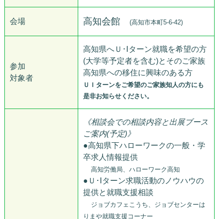
高知会館
会場
(高知市本町5-6-42)
高知県へＵ･Ⅰターン就職を希望の方
(大学等予定者を含む)とそのご家族
参加
高知県への移住に興味のある方
対象者
ＵＩターンをご希望のご家族知人の方にも
是非お知らせください。
《相談会での相談内容と出展ブース
ご案内(予定)》
●高知県下ハローワークの一般・学
卒求人情報提供
高知労働局、ハローワーク高知
●Ｕ･Ⅰターン求職活動のノウハウの
提供と就職支援相談
ジョブカフェこうち、ジョブセンターは
りまや就職支援コーナー