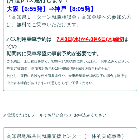
(片道)バス運行します！
大阪【6:55発】⇒神戸【8:05発】
「高知県ＵＩターン就職相談会」高知会場への参加の方
は、無料でご乗車いただけます。
バス利用乗車予約は
7月8日(水)から8月6日(木)締切
ま
での
期間内に乗車希望の事前予約が必要です。
ご予約は、土日祝日を除く、9:00～17:00の間に問い合わせ・お申込みください。
募集定員35名、参加者対象年齢15～69歳(旅行保険適応年齢のため)
ただし、運行に危険を伴う気象条件や、乗車希望者が10名以下の場合は運行を、
中止する場合がありますので悪しからずご了承ください。
※電話またはＥメールでお問い合わせ･お申込みください
高知県地域共同就職支援センター（一体的実施事業）