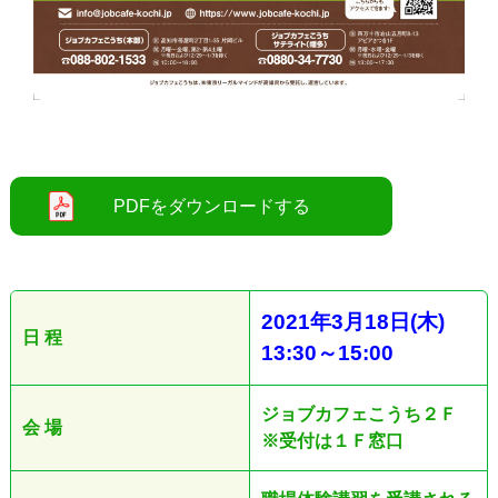
●
2021
年3
月18
日
(木
)
日 程
13:30
～
15:00
ジョブカフェこうち２Ｆ
会 場
※受付は１Ｆ窓口