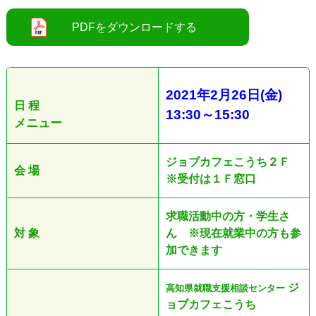
2021
年2
月26日
(金
)
日 程
13:30
～
15:30
メニュー
ジョブカフェこうち２Ｆ
会 場
※受付は１Ｆ窓口
求職活動中の方・学生さ
対 象
ん ※現在就業中の方も参
加できます
ジ
高知県就職支援相談センター
ョブカフェこうち