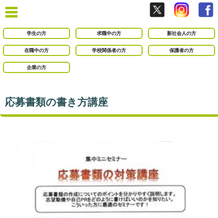
学生の方
求職中の方
新社会人の方
在職中の方
学校関係者の方
保護者の方
企業の方
応募書類の書き方講座