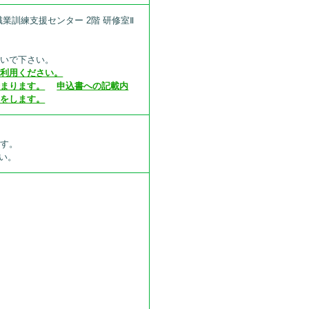
業訓練支援センター 2階 研修室Ⅱ
おいで下さい。
ご利用ください。
始まります。
申込書への記載内
定をします。
ます。
い。