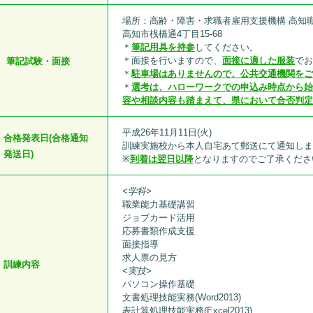
場所：高齢・障害・求職者雇用支援機構 高知職
高知市桟橋通4丁目15-68
＊
筆記用具を持参
してください。
＊面接を行いますので、
面接に適した服装
で
筆記試験・面接
＊
駐車場はありませんので、公共交通機関を
＊
選考は、ハローワークでの申込み時点から
容や相談内容も踏まえて、県において合否判
平成26年11月11日(火)
合格発表日(合格通知
訓練実施校から本人自宅あて郵送にて通知し
発送日)
※
到着は翌日以降
となりますのでご了承くださ
<学科>
職業能力基礎講習
ジョブカード活用
応募書類作成支援
面接指導
求人票の見方
訓練内容
<実技>
パソコン操作基礎
文書処理技能実務(Word2013)
表計算処理技能実務(Excel2013)