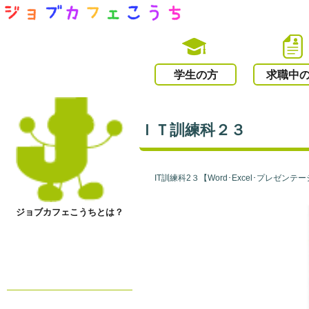
学生の方
求職中
ＩＴ訓練科２３
IT訓練科2３【Word･Excel･プレゼン
ジョブカフェこうちとは？