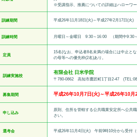
※受講指示、推薦についての詳細はハローワ
平成26年11月18日(火)～平成27年2月17日(火)
訓練期間
月曜日～金曜日 9:30～16:00 （期間中9:30～
訓練時間
15名(なお、申込者8名未満の場合には中止と
定員
の母等への優先枠(2名)あり。
有限会社 日米学院
訓練実施校
〒780-0862 高知市鷹匠町1丁目2-47 (TEL:088-
平成26年10月7日(火)～平成26年10月2
募集期間
原則、住所を管轄する公共職業安定所へ公共
申し込み
さい。
平成26年11月4日(火) 午前9時10分から受付（
選考会