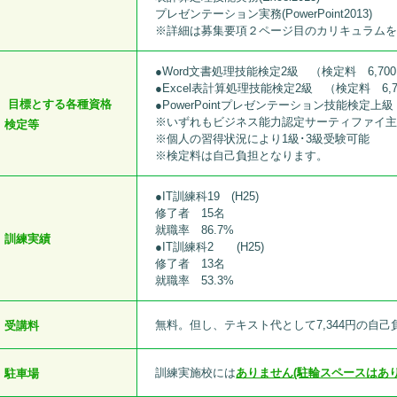
プレゼンテーション実務(PowerPoint2013)
※詳細は募集要項２ページ目のカリキュラム
●Word文書処理技能検定2級 （検定料 6,70
●Excel表計算処理技能検定2級 （検定料 6,7
目標とする各種資格
●PowerPointプレゼンテーション技能検定上級
※いずれもビジネス能力認定サーティファイ
検定等
※個人の習得状況により1級･3級受験可能
※検定料は自己負担となります。
●IT訓練科19 (H25)
修了者 15名
就職率 86.7%
訓練実績
●IT訓練科2 (H25)
修了者 13名
就職率 53.3%
無料。但し、テキスト代として7,344円の自
受講料
訓練実施校には
ありません(駐輪スペースはあ
駐車場