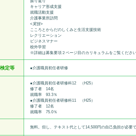
振り返り
キャリア形成支援
就職活動支援
介護事業所訪問
<実技>
こころとからだのしくみと生活支援技術
レクリエーション
ビジネスマナー
校外学習
※詳細は募集要項２ページ目のカリキュラムをご覧くださ
検定等
●介護職員初任者研修
●介護職員初任者研修科12 （H25）
修了者 14名
就職率 93.3％
●介護職員初任者研修科11 （H25）
修了者 12名
就職率 75.0％
無料。但し、テキスト代として14,500円の自己負担が必要