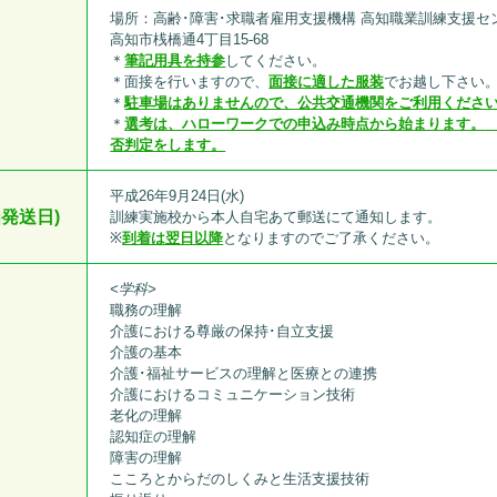
場所：高齢･障害･求職者雇用支援機構 高知職業訓練支援セン
高知市桟橋通4丁目15-68
＊
筆記用具を持参
してください。
＊面接を行いますので、
面接に適した服装
でお越し下さい
＊
駐車場はありませんので、公共交通機関をご利用くださ
＊
選考は、ハローワークでの申込み時点から始まります。
否判定をします。
平成26年9月24日(水)
発送日)
訓練実施校から本人自宅あて郵送にて通知します。
※
到着は翌日以降
となりますのでご了承ください。
<学科>
職務の理解
介護における尊厳の保持･自立支援
介護の基本
介護･福祉サービスの理解と医療との連携
介護におけるコミュニケーション技術
老化の理解
認知症の理解
障害の理解
こころとからだのしくみと生活支援技術