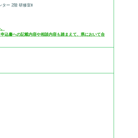
ター 2階 研修室Ⅱ
。
い。
申込書への記載内容や相談内容も踏まえて、県において合