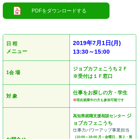
●
2019
年
7
月1
日
(
月
)
日 程
メニュー
13:30
～
15:00
ジョブカフェこうち２Ｆ
1会 場
※受付は１Ｆ窓口
仕事をお探しの方・学生
対 象
※
現在就業中の方も参加可能です
ジ
高知県就職支援相談センター
ョブカフェこうち
仕事力パワーアップ事業担当
（10:00～18:00 月～金曜日、第２・第