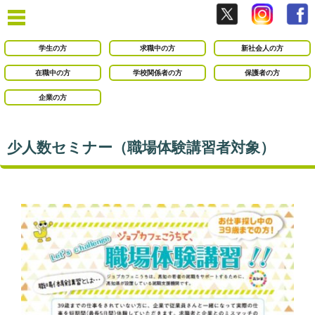
学生の方
求職中の方
新社会人の方
在職中の方
学校関係者の方
保護者の方
企業の方
少人数セミナー（職場体験講習者対象）