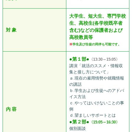
大学生、短大生、専門学校
生、高校生(各学校既卒者
対 象
含む)などの保護者および
高校教員等
※
学生及び生徒の同伴も可能です。
●
第１部
●
〈13:30～15:05〉
講演「就活のススメ・情報収
集と接し方について」
ａ.現在の雇用情勢や就職情報
の講話
ｂ.学生および生徒へのアドバ
イス方法
ｃ.やってはいけないことの事
内 容
例
ｄ.望ましいサポートとは
●
第２部
●
〈15:05～16:30〉
個別面談