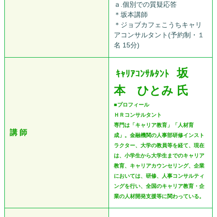
ａ.個別での質疑応答
＊坂本講師
＊ジョブカフェこうちキャリ
アコンサルタント(予約制・１
名 15分)
坂
ｷｬﾘｱｺﾝｻﾙﾀﾝﾄ
本 ひとみ 氏
■プロフィール
ＨＲコンサルタント
専門は「キャリア教育」「人材育
講 師
成」。金融機関の人事部研修インスト
ラクター、大学の教員等を経て、現在
は、小学生から大学生までのキャリア
教育、キャリアカウンセリング、企業
においては、研修、人事コンサルティ
ングを行い、全国のキャリア教育・企
業の人材開発支援等に関わっている。