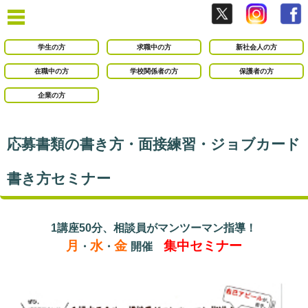
学生の方
求職中の方
新社会人の方
在職中の方
学校関係者の方
保護者の方
企業の方
応募書類の書き方・面接練習・ジョブカード
書き方セミナー
1講座50分、相談員がマンツーマン指導！
月
水
金
集中セミナー
・
・
開催
○