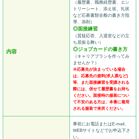
（履歴書、職務経歴書、エン
トリーシート、添え状、礼状
など応募書類全般の書き方指
導、添削）
◎面接練習
（質疑応答、入退室などの立
ち居振る舞い）
◎ジョブカードの書き方
内容
（キャリアプランを作ってみ
ませんか？）
※応募先が決まっている場合
は、応募先の資料(求人票など)
等、また面接練習を受講される
際には、併せて履歴書をお持ち
ください。面接時の服装につい
て不安のある方は、本番に着用
される服装で来所ください。
事前にお電話またはE-mail、
WEBサイトなどでお申込下さ
い。