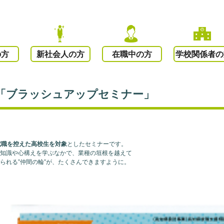
の方
新社会人の方
在職中の方
学校関係者の
開催「ブラッシュアップセミナー」
就職を控えた高校生を対象
としたセミナーです。
る知識や心構えを学ぶなかで、業種の垣根を越えて
られる”仲間の輪”が、たくさんできますように。