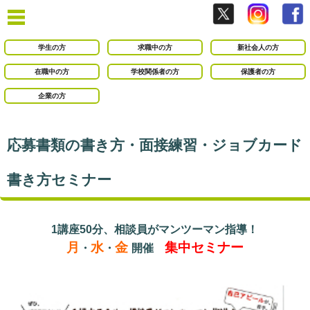
学生の方
求職中の方
新社会人の方
在職中の方
学校関係者の方
保護者の方
企業の方
応募書類の書き方・面接練習・ジョブカード
書き方セミナー
1講座50分、相談員がマンツーマン指導！
月
水
金
集中セミナー
・
・
開催
○