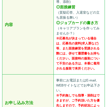
導、添削）
◎面接練習
（質疑応答、入退室などの立
ち居振る舞い）
◎ジョブカードの書き方
内容
（キャリアプランを作ってみ
ませんか？）
※応募先が決まっている場合
は、応募先の資料(求人票など)
等、また面接練習を受講される
際には、併せて履歴書をお持ち
ください。面接時の服装につい
て不安のある方は、本番に着用
される服装で来所ください。
事前にお電話またはE-mail、
WEBサイトなどでお申込下さ
い。
※予約無しでも指導・添削はで
きますが、ご予約頂いた方を優
お申し込み方法
先しますので、予約状況によっ