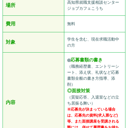
高知県就職支援相談センター
場所
ジョブカフェこうち
費用
無料
学生を含む、現在求職活動中
対象
の方
応募書類の書き
◎
（職務経歴書、エントリーシ
ート、添え状、礼状など応募
書類全般の書き方指導、添
削）
◎面接対策
（質疑応答、入退室などの立
内容
ち居振る舞い）
※応募先が決まっている場合
は、応募先の資料(求人票など)
等、また面接講座を受講される
際には、併せて履歴書をお持ち