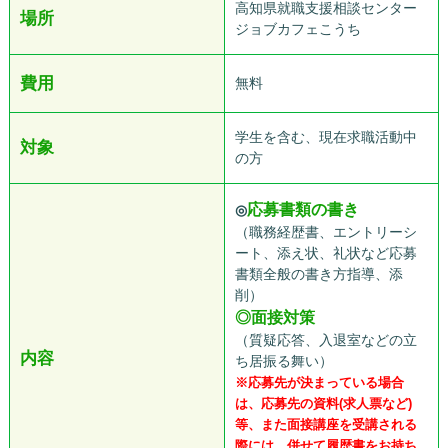
高知県就職支援相談センター
場所
ジョブカフェこうち
費用
無料
学生を含む、現在求職活動中
対象
の方
応募書類の書き
◎
（職務経歴書、エントリーシ
ート、添え状、礼状など応募
書類全般の書き方指導、添
削）
◎面接対策
（質疑応答、入退室などの立
内容
ち居振る舞い）
※応募先が決まっている場合
は、応募先の資料(求人票など)
等、また面接講座を受講される
際には、併せて履歴書をお持ち